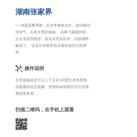
湖南张家界
“一湖瑟瑟叠翠峰，百木争春映水红。路转峰回
消戾气，石奇水秀韵相融。 高峡飞瀑隐钟鼓，
玉女清波照镜容。造化洪荒道目录，武陵烟雨
毓精工。”这是对张家界风光最恰如其分的赞
美。
操作说明
全景视频就是可以上下左右360度任意角度拖
动观看的动态视频。使用鼠标拖拽可以任意调
整观看角度。
扫描二维码，在手机上观看